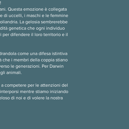
o!
umani. Questa emozione è collegata
ie di uccelli, i maschi e le femmine
 poliandria. La gelosia sembrerebbe
redità genetica che ogni individuo
r difendere il loro territorio e il
drandola come una difesa istintiva
tà che i membri della coppia stiano
raverso le generazioni. Per Darwin
li animali.
 a competere per le attenzioni del
 interporsi mentre stiamo iniziando
oso di noi e di volere la nostra