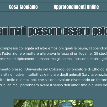
Cosa facciamo
Approfondimenti Online
 animali possono essere gel
mplessa collegata ad altre emozioni quali la paura, l'abbandono, 
 l'attenzione e mettere alla prova la forza di un legame. Gli stud
emozione tipicamente umana, ma gli animali possono essere gel
erito presso l’Università del Colorado, cofondatore di Ethologis
ca vita emotiva, intellettiva e morale degli animali (La vita emozio
o simile di emozioni, che si sono evolute diventando un fattor
lcuni animali potrebbero avere il senso dell’umorismo o quello del