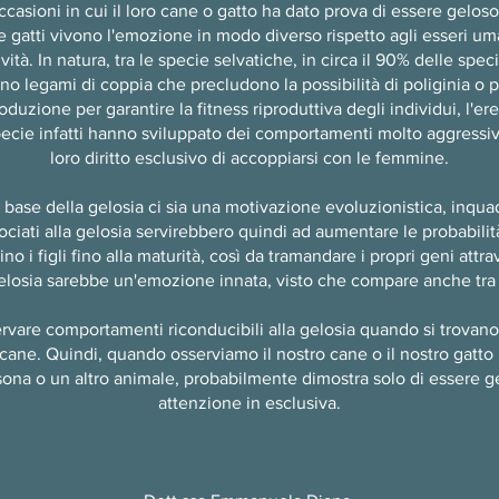
ccasioni in cui il loro cane o gatto ha dato prova di essere gelos
 e gatti vivono l'emozione in modo diverso rispetto agli esseri 
ità. In natura, tra le specie selvatiche, in circa il 90% delle spec
ono legami di coppia che precludono la possibilità di poliginia o
oduzione per garantire la fitness riproduttiva degli individui, l'e
ie infatti hanno sviluppato dei comportamenti molto aggressivi pe
loro diritto esclusivo di accoppiarsi con le femmine.
 base della gelosia ci sia una motivazione evoluzionistica, inqua
ciati alla gelosia servirebbero quindi ad aumentare le probabili
no i figli fino alla maturità, così da tramandare i propri geni att
gelosia sarebbe un'emozione innata, visto che compare anche tra g
ervare comportamenti riconducibili alla gelosia quando si trovano
 cane. Quindi, quando osserviamo il nostro cane o il nostro gatto
sona o un altro animale, probabilmente dimostra solo di essere gel
attenzione in esclusiva.