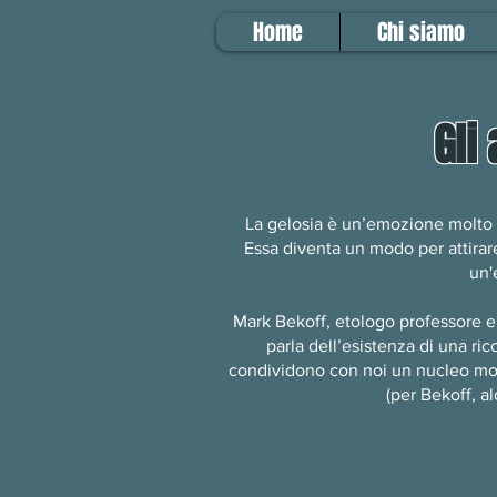
Home
Chi siamo
Gli
La gelosia è un’emozione molto co
Essa diventa un modo per attirare
un'
Mark Bekoff, etologo professore em
parla dell’esistenza di una ric
condividono con noi un nucleo molt
(per Bekoff, a