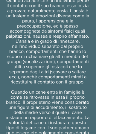
Quando accade che un individuo perde
il contatto con il suo branco, esso inizia
a provare naturalmente ansia. L’ansia è
un insieme di emozioni diverse come la
paura, l’apprensione e la
preoccupazione, ed è spesso
accompagnata da sintomi fisici quali
palpitazioni, nausea e respiro affannato.
L’ansia è in grado di innescare,
nell’individuo separato dal proprio
branco, comportamenti che hanno lo
scopo di richiamare gli altri membri del
gruppo (vocalizzazioni), comportamenti
utili a superare gli ostacoli che lo
separano dagli altri (scavare o saltare
ecc.), nonché comportamenti mirati a
ricostituire il contatto con il gruppo.
Quando un cane entra in famiglia è
come se ritrovasse in essa il proprio
branco. Il proprietario viene considerato
una figura di accudimento, il sostituto
della madre verso il quale il cane
instaura un rapporto di attaccamento. La
volontà del cane di instaurare questo
tipo di legame con il suo partner umano
può essere etologicamente considerata