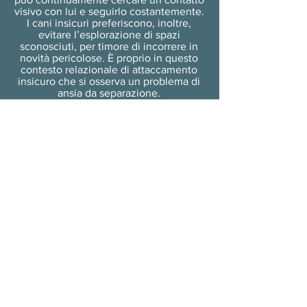
visivo con lui e seguirlo costantemente.
I cani insicuri preferiscono, inoltre,
evitare l’esplorazione di spazi
sconosciuti, per timore di incorrere in
novità pericolose. È proprio in questo
contesto relazionale di attaccamento
insicuro che si osserva un problema di
ansia da separazione.
Si tratta di una forma di
iperattaccamento del cane al
proprietario, che maschera un senso di
ansia e di insicurezza del cane. È un
problema che può avere conseguenze
serie sulla relazione. Il cane insicuro
manifesta comportamenti alterati ed
esagerati quando rimane solo o viene
separato dal proprietario. Durante
l’assenza del genitore umano, il cane
può esibire un ampio range di
comportamenti disfunzionali come
scavare, vocalizzare, grattare e
distruggere vari oggetti all’interno della
casa. Il comportamento distruttivo può
essere diretto alle aree di accesso come
le finestre o le porte, in particolare